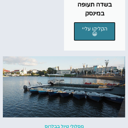
בשדה תעופה
במינסק
הקליקו עליי
😀
מסלולי טיול בבלרוס